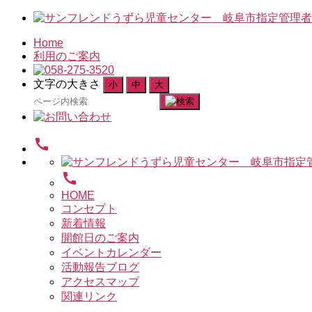
Home
利用のご案内
文字の大きさ
小
中
大
検
索
対
call
象:
call
HOME
コンセプト
新着情報
開館日のご案内
イベントカレンダー
活動報告ブログ
アクセスマップ
関連リンク