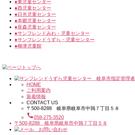
●
東児童センター
●
西児童センター
●
日光児童センター
●
本郷児童センター
●
長森児童センター
●
サンフレンドみわ・児童センター
●
サンフレンドうずら・児童センター
●
柳津児童館
HOME
ご利用案内
新着情報
CONTACT US
〒500-8288 岐阜県岐阜市中鶉７丁目５８
call
058-275-3520
〒500-8288 岐阜県岐阜市中鶉７丁目５８