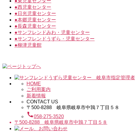
●
東児童センター
●
西児童センター
●
日光児童センター
●
本郷児童センター
●
長森児童センター
●
サンフレンドみわ・児童センター
●
サンフレンドうずら・児童センター
●
柳津児童館
HOME
ご利用案内
新着情報
CONTACT US
〒500-8288 岐阜県岐阜市中鶉７丁目５８
call
058-275-3520
〒500-8288 岐阜県岐阜市中鶉７丁目５８