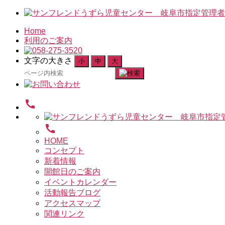
Home
利用のご案内
文字の大きさ
小
中
大
検
索
対
call
象:
call
HOME
コンセプト
新着情報
開館日のご案内
イベントカレンダー
活動報告ブログ
アクセスマップ
関連リンク