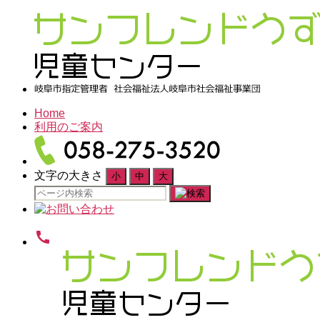
Home
利用のご案内
文字の大きさ
小
中
大
検
索
対
call
象: