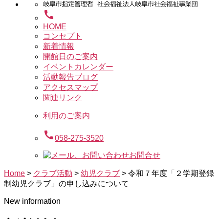
call
HOME
コンセプト
新着情報
開館日のご案内
イベントカレンダー
活動報告ブログ
アクセスマップ
関連リンク
利用のご案内
call
058-275-3520
お問合せ
Home
>
クラブ活動
>
幼児クラブ
>
令和７年度「２学期登録
制幼児クラブ」の申し込みについて
New information